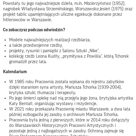
Powstały tu jego najważniejsze dzieła, m.in.
Macierzyństwo
(1952),
nagrobek Władysława Strzemińskiego,
Warszawska Jesień
(1975) oraz
projekt tablic upamiętniających uliczne egzekucje dokonane przez
hitlerowców w Warszawie.
Co zobaczysz podczas odwiedzin?
Modele najważniejszych realizacji rzeźbiarza,
a także przedwojenne rzeźby,
projekty, rysunki i pamiątki z Salonu Sztuki „Nike”,
kolekcję rzeźb Leona Kudły, „prymitywa z Powiśla”, którą Tchorek
gromadził przez lata.
Kalendarium
W 1985 roku Pracownia została wpisana do rejestru zabytków
dzięki staraniom syna artysty, Mariusza Tchorka (1939-2004),
krytyka sztuki, tłumacza i terapeuty.
Po jego śmierci opiekę nad nią przejęła jego żona, brytyjska artystka
Katy Bentall, organizując wystawy i rezydencje.
W 2021 roku przekazała Pracownię miastu Warszawie, a dwa lata
później wzbogaciła jej zasoby o archiwum Mariusza Tchorka.
Pracownia była jedną z pierwszych, które w 2014 roku dołączyły
do Warszawskich Historycznych Pracowni Artystycznych i
pozostaje jedną z najbogatszych w zasoby. Ochroną zajmuje się