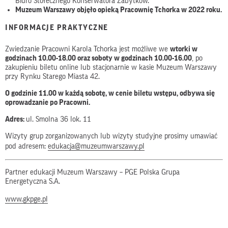
Biuro Stołecznego Konserwatora Zabytków.
Muzeum Warszawy objęło opieką Pracownię Tchorka w 2022 roku.
INFORMACJE PRAKTYCZNE
Zwiedzanie Pracowni Karola Tchorka jest możliwe we
wtorki w
godzinach 10.00-18.00 oraz soboty w godzinach 10.00-16.00
, po
zakupieniu biletu online lub stacjonarnie w kasie Muzeum Warszawy
przy Rynku Starego Miasta 42.
O godzinie 11.00 w każdą sobotę, w cenie biletu wstępu, odbywa się
oprowadzanie po Pracowni.
Adres:
ul. Smolna 36 lok. 11
Wizyty grup zorganizowanych lub wizyty studyjne prosimy umawiać
pod adresem:
edukacja@muzeumwarszawy.pl
Partner edukacji Muzeum Warszawy – PGE Polska Grupa
Energetyczna S.A.
www.gkpge.pl