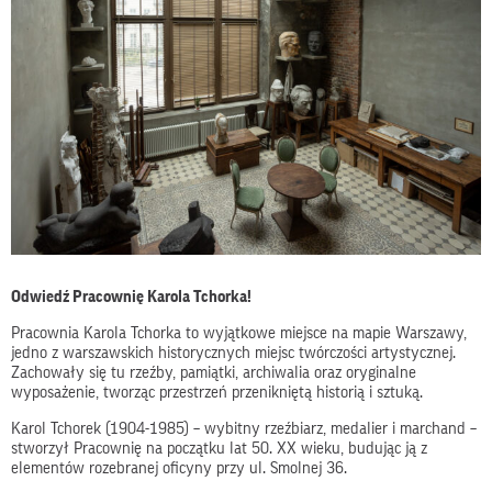
Odwiedź Pracownię Karola Tchorka!
Pracownia Karola Tchorka to wyjątkowe miejsce na mapie Warszawy,
jedno z warszawskich historycznych miejsc twórczości artystycznej.
Zachowały się tu rzeźby, pamiątki, archiwalia oraz oryginalne
wyposażenie, tworząc przestrzeń przenikniętą historią i sztuką.
Karol Tchorek (1904-1985) – wybitny rzeźbiarz, medalier i marchand –
stworzył Pracownię na początku lat 50. XX wieku, budując ją z
elementów rozebranej oficyny przy ul. Smolnej 36.