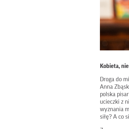
Kobieta, ni
Droga do mił
Anna Zbąska
polska pisa
ucieczki z 
wyznania mi
siłę? A co 