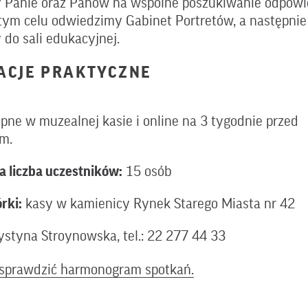
 Panie oraz Panów na wspólne poszukiwanie odpowie
tym celu odwiedzimy Gabinet Portretów, a następnie
 do sali edukacyjnej.
ACJE PRAKTYCZNE
ępne w muzealnej kasie i online na 3 tygodnie przed
m.
 liczba uczestników:
15 osób
rki:
kasy w kamienicy Rynek Starego Miasta nr 42
styna Stroynowska, tel.: 22 277 44 33
y sprawdzić harmonogram spotkań.