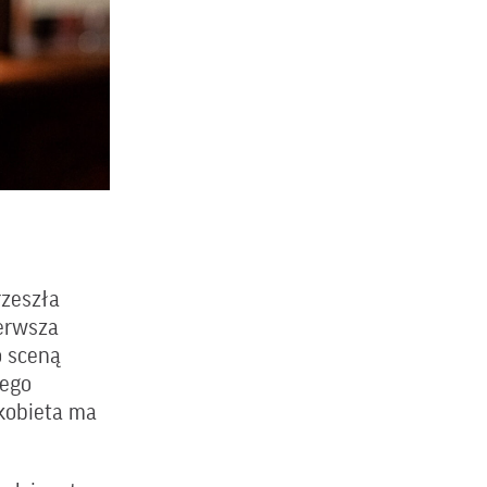
rzeszła
erwsza
o sceną
nego
 kobieta ma