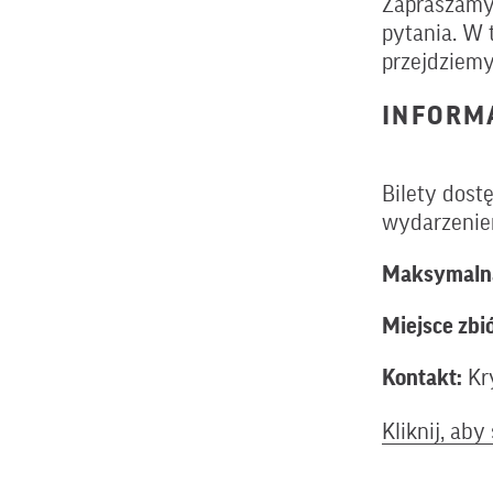
Zapraszamy
pytania. W 
przejdziemy
INFORM
Bilety dost
wydarzenie
Maksymalna
Miejsce zbió
Kontakt:
Kry
Kliknij, ab