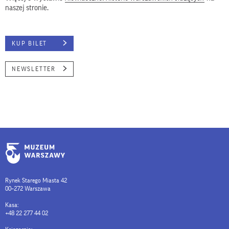
naszej stronie.
KUP BILET
NEWSLETTER
Rynek Starego Miasta 42
00–272 Warszawa
Kasa:
+48 22 277 44 02