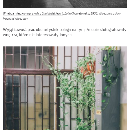
Wnętrze mieszkania przy ulicy Chałubińskiego 4
, Zofia Chomętowska, 1936, Warszawa, zbiory
Muzeum Warszawy
Wyjątkowość prac obu artystek polega na tym, że obie sfotografowały
wnętrza, które nie interesowały innych.