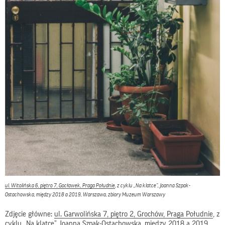
ul. Witolińska 6, piętro 7, Gocławek, Praga Południe
, z cyklu „Na klatce”, Joanna Szpak-
Ostachowska, między 2018 a 2019, Warszawa, zbiory Muzeum Warszawy
Zdjęcie główne:
ul. Garwolińska 7, piętro 2, Grochów, Praga Południe
, z
cyklu „Na klatce”, Joanna Szpak-Ostachowska, między 2018 a 2019,