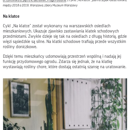
ul. Łukowska 8, piętro 4, Gocławek, Praga Południe
, z cyklu „Na klatce”, Joanna Szpak-Ostachowska,
między 2018 a 2019, Warszawa, zbiory Muzeum Warszawy
Na klatce
Cykl „Na klatce” został wykonany na warszawskich osiedlach
mieszkaniowych. Ukazuje zjawisko zastawiania klatek schodowych
przedmiotami. Zwykle dzieje się tak na osiedlach z długą historią, gdzie
więzi sąsiedzkie są silne. Na klatki schodowe trafiają przede wszystkim
rośliny doniczkowe.
Dzięki temu mieszkańcy udomowiają przestrzeń wspólną i nadają jej
funkcję przydomowego ogrodu. Zdarza się jednak, że na klatkę
wystawiają rośliny chore, które dostają ostatnią szansę na uratowanie.