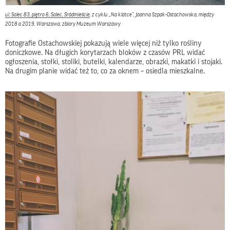
ul. Solec 83, piętro 6, Solec, Śródmieście
, z cyklu „Na klatce”, Joanna Szpak-Ostachowska, między
2018 a 2019, Warszawa, zbiory Muzeum Warszawy
Fotografie Ostachowskiej pokazują wiele więcej niż tylko rośliny
doniczkowe. Na długich korytarzach bloków z czasów PRL widać
ogłoszenia, stołki, stoliki, butelki, kalendarze, obrazki, makatki i stojaki.
Na drugim planie widać też to, co za oknem – osiedla mieszkalne.