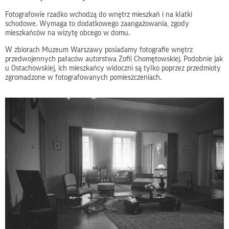
Fotografowie rzadko wchodzą do wnętrz mieszkań i na klatki
schodowe. Wymaga to dodatkowego zaangażowania, zgody
mieszkańców na wizytę obcego w domu.
W zbiorach Muzeum Warszawy posiadamy fotografie wnętrz
przedwojennych pałaców autorstwa Zofii Chomętowskiej. Podobnie jak
u Ostachowskiej, ich mieszkańcy widoczni są tylko poprzez przedmioty
zgromadzone w fotografowanych pomieszczeniach.