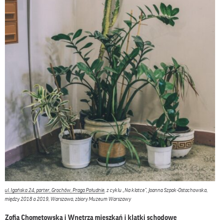
ul. Igańska 24, parter, Grochów, Praga Południe
, z cyklu „Na klatce”, Joanna Szpak-Ostachowska,
między 2018 a 2019, Warszawa, zbiory Muzeum Warszawy
Zofia Chomętowska i Wnętrza mieszkań i klatki schodowe