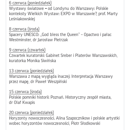
6 czerwca (poniedziałek)
Wystawy światowe
–
od Londynu do Warszawy: Polskie
konteksty Wielkich Wystaw: EXPO w Warszawie?, prof. Marty
Leśniakowskiej
8 czerwca (środa)
Spacery UNESCO: „God bless the Queen” – Opactwo i pałac
Westminster, dr Jarosław Pietrzak
9 czerwca (czwartek)
Czwartek kuratorski: Gabinet Sreber i Platerów Warszawskich,
kuratorka Monika Siwińska
13 czerwca (poniedziałek)
Warszawa z mapą wygląda inaczej: Interpretacja Warszawy
przez mapę, dr Paweł Weszpiński
15 czerwca (środa)
Polskie pomniki historii: Poznań. Historyczny zespół miasta,
dr Olaf Kwapis
20 czerwca (poniedziałek)
Horyzonty nowoczesności. Alina Szapocznikow i polskie artystki
wobec horyzontów nowoczesności, Piotr Słodkowski