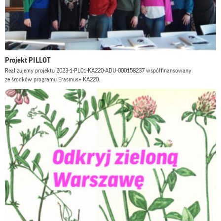
Projekt PILLOT
Realizujemy projektu 2023-1-PL01-KA220-ADU-000158237 współfinansowany
ze środków programu Erasmus+ KA220.