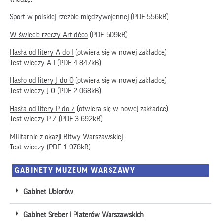
Sport w polskiej rzeźbie międzywojennej
(PDF 556kB)
W
świecie
rzeczy
Art d
é
co
(PDF 509kB)
Hasła od litery A do I
(otwiera się w nowej zakładce)
Test wiedzy A-I
(PDF 4 847kB)
Hasło od litery J do O
(otwiera się w nowej zakładce)
Test wiedzy J-O
(PDF 2 068kB)
Hasła od litery P do Ż
(otwiera się w nowej zakładce)
Test wiedzy P-Ż
(PDF 3 692kB)
Militarnie z okazji Bitwy Warszawskiej
Test wiedzy
(PDF 1 978kB)
GABINETY MUZEUM WARSZAWY
Gabinet Ubiorów
Gabinet Sreber i Platerów Warszawskich